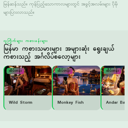
လူကြိုက်များ ကစားခန်းများ
မြန်မာ ကစားသမားများ အများဆုံး ရွေးချယ်
ကစားသည့် အင်္ဂလိပ်စလော့များ
ထိပ်တန်း
ထိပ်တန်း
ထိပ်တန်း
Wild Storm
Monkey Fish
Andar Bah
တစ်ခြား ကြေးမုံရိုးများ သုံးစွဲခြင်း
သင်၏ အကောင့်တွင် Slots နှင့် Live Casino