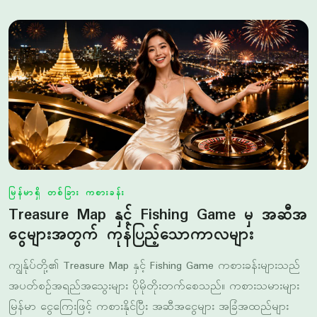
မြန်မာရှိ တစ်ခြား ကစားခန်း
Treasure Map နှင့် Fishing Game မှ အဆီအ
ငွေများအတွက် ကုန်ပြည့်သောကာလများ
ကျွန်ုပ်တို့၏ Treasure Map နှင့် Fishing Game ကစားခန်းများသည်
အပတ်စဉ်အရည်အသွေးများ ပိုမိုတိုးတက်စေသည်။ ကစားသမားများ
မြန်မာ ငွေကြေးဖြင့် ကစားနိုင်ပြီး အဆီအငွေများ အခြံအထည်များ
မြန်ဆန်သည်။ ကုန်ပြည့်သောကာလများတွင် အခွင့်အလမ်းများ ပိုမို
များပြားလာသည်။