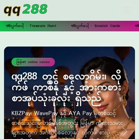
qq288
်ပေါ့ · Treasure Hunt
ဂျက်ပေါ့ · Scratch Cards
ဂျက်ပေါ့ 
မြန်မာ ငွေပေးချေမှု အချက်အလက်
Familiar payment chips for
မြန်မာ
နှင့် ဘဏ်လွှဲ လမ်းကြောင်းများသည် ဒေသဆိုင်ရာ
ဥပဒေခွင့်ပြုသည့်နေရာတွင် ဝန်ဆောင်မှု
အချက်အလက်အဖြစ် ဤဆိုက်တွင် ဖော်ပြ
ယခင်
နောက်
ထားသည်။