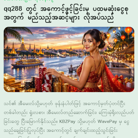
သင်၏ အီမေးလ်သို့မဟုတ် ဖုန်းနံပါတ်ဖြင့် အကောင့်မှတ်ပုံတင်ပြီး
တစ်ခါတည်း ရှုံးလစာ၊ အီမေးလ်တည်ဆောက်ခြင်း၊ ကြေးမုံရိုးလည်ပတ်
ခြင်းတွေ ပြီးမြောက်နိုင်သည်။ KBZPay သို့မဟုတ် WavePay မှ ငွေ
သည်ချေခြင်းပြုလုပ်ပြီး အကောင့်တွင် ချက်ချင်းထည့်သွင်းခြင်း
ကျေးဇူးပြုလုပ်သည်။ ၁၀ စက္ကန်းအတွင်း စလော့ကစားခန်းသို့
သွားရောက်နိုင်သည်။