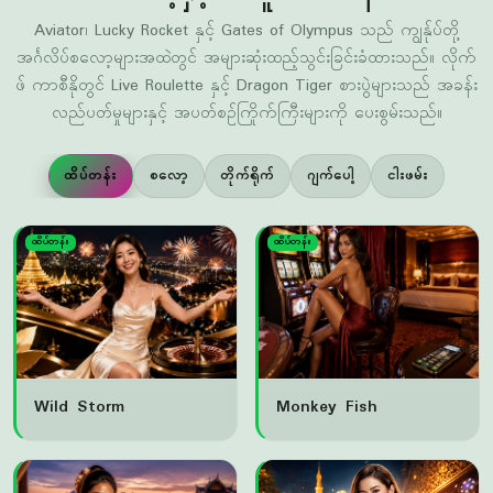
ဖ် ကာစီနိုတွင် Live Roulette နှင့် Dragon Tiger စားပွဲများသည် အခန်း
လည်ပတ်မှုများနှင့် အပတ်စဉ်ကြိုက်ကြီးများကို ပေးစွမ်းသည်။
ထိပ်တန်း
စလော့
တိုက်ရိုက်
ဂျက်ပေါ့
ငါးဖမ်း
ထိပ်တန်း
ထိပ်တန်း
Wild Storm
Monkey Fish