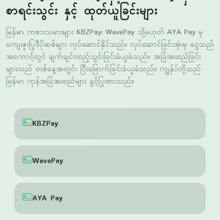
ကျေးဇူးပြုဒီပိုဆစ်များ လုပ်ဆောင်နိုင်သည်။ လုပ်ဆောင်ခြင်းအုံးမှ ငွေသည်
အကောင့်တွင် ချက်ချင်းထည့်သွင်းခြင်းခံယူခံသည်။ အခြံအထည်ခြင်း
များသည် တစ်နေ့အတွင်း ပြီးမြောက်ခြင်းခံယူခံသည်။ ကျွန်ုပ်တို့သည်
မြန်မာ ကုန်အခြံအထည်များ ခွင့်ပြုထားသည်။
KBZPay
WavePay
AYA Pay
အခြားငွေလွှဲနည်း