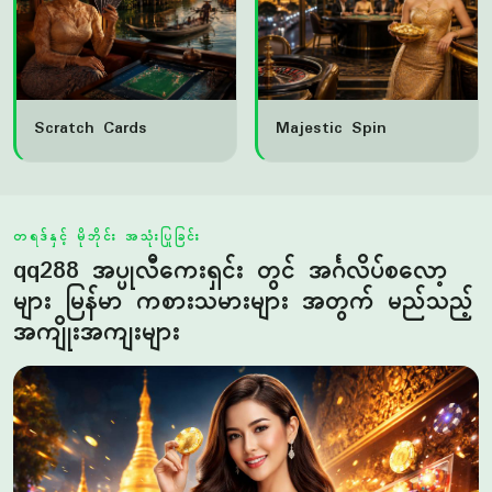
Scratch Cards
Majestic Spin
တရဒ်နှင့် မိုဘိုင်း အသုံးပြုခြင်း
qq288 အပ္ပုလီကေးရှင်း တွင် အင်္ဂလိပ်စလော့
များ မြန်မာ ကစားသမားများ အတွက် မည်သည့်
အကျိုးအကျးများ