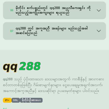
qq288 တွင် အကူအညီ အခန်းများ မည်သည့်အခါ
07
အဆင်ပြေသည်
qq288 သည် ပံ့ပိုးထားသော ဒေသများအတွက် ကာစီနိုနှင့် အားကစား
စင်တာတစ်ခုဖြစ်ပြီး ဂိမ်းစာမျက်နှာများ၊ ငွေပေးချေမှုအချက်အလက်၊
အကောင့်အကူအညီနှင့် ဒေသဆိုင်ရာ ဥပဒေမှတ်စုများ ပါဝင်သည်။
21+
SSL
မိုဘိုင်းဦးစားပေး
ဂိမ်းများ
အကောင့်
Wild Storm
စာရင်းသွင်း
Monkey Fish
qq288 ဝင်ရောက်ရန်