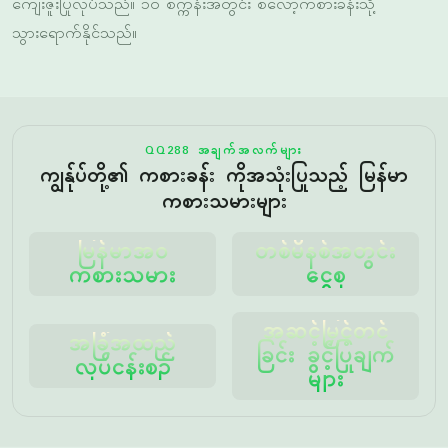
QQ288 အချက်အလက်များ
ကျွန်ုပ်တို့၏ ကစားခန်း ကိုအသုံးပြုသည့် မြန်မာ
ကစားသမားများ
မြန်မာအဝ
တစ်မိနစ်အတွင်း
ကစားသမား
ငွေစု
အဆင့်မြှင့်တင်
အခြံအထည်
ခြင်း ခွင့်ပြုချက်
လုပ်ငန်းစဉ်
များ