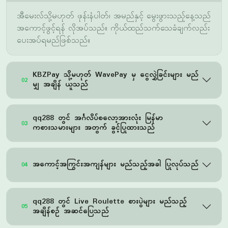
ပေးအပ်ရမည်ဖြစ်သည်။
KBZPay သို့မဟုတ် WavePay မှ ငွေလွှဲခြင်းများ မည်
02
မျှ အချိန် ယူသည်
qq288 တွင် အင်္ဂလိပ်စလော့အားလုံး မြန်မာ
03
ကစားသမားများ အတွက် ခွင့်ပြုထားသည်
အကောင့်အကြွင်းအကျန်များ မည်သည့်အခါ ပြုလုပ်သည်
04
qq288 တွင် Live Roulette စားပွဲများ မည်သည့်
05
အချိန်စဥ် အဆင်ပြေသည်
မိုဘိုင်း စက်ပစ္စည်းတွင် qq288 အပ္ပုလီကေးရှင်း ကို
06
မည်သည့်အကျိုးအကျးများ ရယူသည်