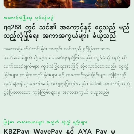
qq288 တွင် သင်၏ အကောင့်နှင့် ငွေသည် မည်
သည့်လုံခြုံရေး အကာအကွယ်များ ခံယူသည်
အကောင့်မှတ်ပုံတင်ခြင်း အတွင်း သင်သည် ခွင့်ပြုထားသော
သက်သေခံချက် မျိုးများ ပေးအပ်ရမည်ဖြစ်သည်။ ကျွန်ုပ်တို့သည် ထို
သက်သေခံချက်များ ကုဒ်လုံခြုံရေးအားဖြင့် သိုလှောင်ထားသည်။ ငွေလွှဲ
ခြင်းများ အခြံအထည်ခြင်းများ နှင့် အကောင့်သွင်းခြင်းများ လုံခြုံသည့်
လုပ်ငန်းစဉ်များမှတစ်ဆင့် ကျေးဇူးပြုလုပ်သည်။ သင်၏ အကောင့်သည်
ခွင့်ပြုထားသော ကုန်ကြမ်းများမှ အကာအကွယ် ရယူသည်။
မြန်မာ ကစားသမားများ အတွက် ငွေလွှဲ နည်းများ
KBZPay၊ WavePay နှင့် AYA Pay မှ
စာရင်းသွင်း နှင့် ထုတ်ယူခြင်းများ
မြန်မာ ကစားသမားများ KBZPay၊ WavePay သို့မဟုတ် AYA Pay မှ