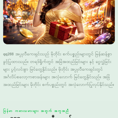
qq288 အပ္ပုလီကေးရှင်းသည် မိုဘိုင်း စက်ပစ္စည်းများတွင် မြန်ဆန်စွာ
ခွင့်ပြုထားသည်။ တရဒ်ရှိုက်တွင် အခြံအထည်ခြင်းများ နှင့် ငွေလွှဲခြင်း
များ ပွင့်လင်းစွာ မြင်တွေ့နိုင်သည်။ မိုဘိုင်း အပ္ပုလီကေးရှင်းတွင်
အင်္ဂလိပ်စလော့ကစားခန်းများ အလုံလောက် မြင်တွေ့နိုင်သည်။ အခြံ
အထည်ခြင်းများ မိုဘိုင်း စက်ပစ္စည်းတွင် အလုံလောက်ပြုလုပ်နိုင်သည်။
မြန်မာ ကစားသမားများ အတွက် အကူအညီ
qq288 မှ အကူအညီ အခန်းများ
ကျွန်ုပ်တို့သည် မြန်မာ ကစားသမားများ အတွက် အကူအညီ အခန်း
များ ခွင့်ပြုထားသည်။ အကူအညီ အခန်းများသည် နေ့စဉ် ၂၄ အချိန်စဥ်