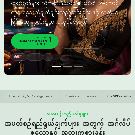
အကောင့်ဖွင့်ပါ
အကောင့်ဝင်ပါ
21+
SSL
အပတ်စဉ်ရည်ရွယ်ချက်များ အတွက်…
မြန်မာ ကစားသမားများ…
KBZPay၊ WavePa
1
2
3
ကစားခန်းလည်ပတ်မှုများ
အပတ်စဉ်ရည်ရွယ်ချက်များ အတွက် အင်္ဂလိပ်
စလော့နှင့် အထူးကစားခန်း
Aviator၊ Lucky Rocket နှင့် Gates of Olympus သည် ကျွန်ုပ်တို့
အင်္ဂလိပ်စလော့များအထဲတွင် အများဆုံးထည့်သွင်းခြင်းခံထားသည်။ လိုက်