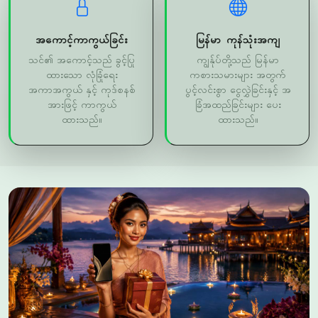
သင်၏ အကောင့်သည် ခွင့်ပြု
ကျွန်ုပ်တို့သည် မြန်မာ
ထားသော လုံခြုံရေး
ကစားသမားများ အတွက်
အကာအကွယ် နှင့် ကုဒ်စနစ်
ပွင့်လင်းစွာ ငွေလွှဲခြင်းနှင့် အ
အားဖြင့် ကာကွယ်
ခြံအထည်ခြင်းများ ပေး
ထားသည်။
ထားသည်။
အကောင့်လုံခြုံရေး လုပ်ငန်းစဉ်