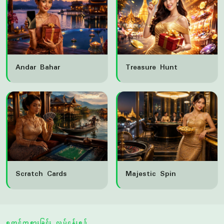
Andar Bahar
Treasure Hunt
Scratch Cards
Majestic Spin
စတင်ကစားခြင်း လုပ်ငန်းစဉ်
qq288 တွင် အကောင့်ဖွင့်ခြင်းမှ ပထမဆုံးငွေစု
အတွက် မည်သည့်အဆင့်များ လိုအပ်သည်