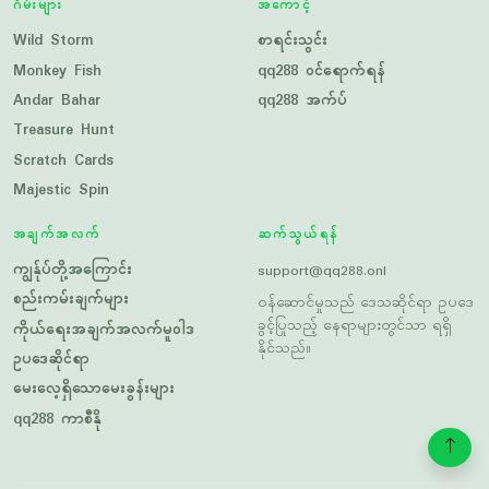
Andar Bahar
qq288 အက်ပ်
Treasure Hunt
Scratch Cards
Majestic Spin
အချက်အလက်
ဆက်သွယ်ရန်
ကျွန်ုပ်တို့အကြောင်း
support@qq288.onl
စည်းကမ်းချက်များ
ဝန်ဆောင်မှုသည် ဒေသဆိုင်ရာ ဥပဒေ
ခွင့်ပြုသည့် နေရာများတွင်သာ ရရှိ
ကိုယ်ရေးအချက်အလက်မူဝါဒ
နိုင်သည်။
ဥပဒေဆိုင်ရာ
မေးလေ့ရှိသောမေးခွန်းများ
qq288 ကာစီနို
ဆိုက်မြေပုံ
© 2026 qq288. မူပိုင်ခွင့်အားလုံး ထိန်းသိမ်းထားသည်။