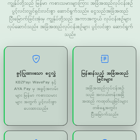
လုပ်ဆောင်သည်။ အခြံအထည်လုပ်ငန်းစဉ်များ ပွင့်လင်းစွာ ဆောင်ရွက်
သည်။
ခွင့်ပြုထားသော ငွေလွှဲ
မြန်ဆန်သည့် အခြံအထည်
ခြင်းများ
KBZPay၊ WavePay နှင့်
အခြံအထည်လုပ်ငန်းစဉ်
AYA Pay မှ အခွင့်အလမ်း
သည် အလယ်တန်းအခြံ
များ မြန်မာ ကစားသမား
အထည် ကထုတ်ယူခြင်းများ
များ အတွက် ပွင့်လင်းစွာ
တစ်နေ့အတွင်း
ပေးထားသည်။
ပြီးမြောက်သည်။
အကောင့်ကာကွယ်ခြင်း
မြန်မာ ကုန်သုံးအကျ