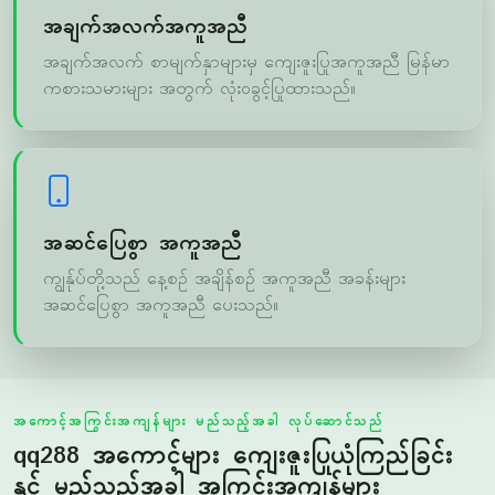
ကစားသမားများ အတွက် လုံးဝခွင့်ပြုထားသည်။
အဆင်ပြေစွာ အကူအညီ
ကျွန်ုပ်တို့သည် နေ့စဉ် အချိန်စဥ် အကူအညီ အခန်းများ
အဆင်ပြေစွာ အကူအညီ ပေးသည်။
အကောင့်အကြွင်းအကျန်များ မည်သည့်အခါ လုပ်ဆောင်သည်
qq288 အကောင့်များ ကျေးဇူးပြုယုံကြည်ခြင်း
နှင့် မည်သည့်အခါ အကြွင်းအကျန်များ
ပြုလုပ်သည်
အကောင့်များ အကြွင်းအကျန်ခြင်းများ သည် မြန်မာ ကစားသမားများ