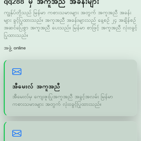
အဆင်ပြေစွာ အကူအညီ ပေးသည်။ မြန်မာ စာဖြင့် အကူအညီ လုံးဝခွင့်
ပြုထားသည်။
အဖွဲ့ online
အီမေးလ် အကူအညီ
အီမေးလ်မှ ကျေးဇူးပြုအကူအညီ အခွင့်အလမ်း မြန်မာ
ကစားသမားများ အတွက် လုံးဝခွင့်ပြုထားသည်။
အချက်အလက်အကူအညီ
အချက်အလက် စာမျက်နှာများမှ ကျေးဇူးပြုအကူအညီ မြန်မာ