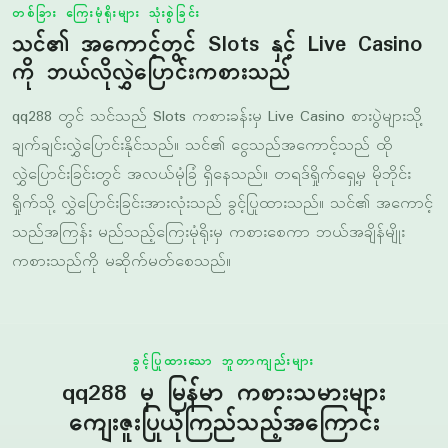
ကို ဘယ်လိုလွှဲပြောင်းကစားသည်
qq288 တွင် သင်သည် Slots ကစားခန်းမှ Live Casino စားပွဲများသို့
ချက်ချင်းလွှဲပြောင်းနိုင်သည်။ သင်၏ ငွေသည်အကောင့်သည် ထို
လွှဲပြောင်းခြင်းတွင် အလယ်မုံခြံ ရှိနေသည်။ တရဒ်ရှိုက်ရှေ့မှ မိုဘိုင်း
ရှိုက်သို့ လွှဲပြောင်းခြင်းအားလုံးသည် ခွင့်ပြုထားသည်။ သင်၏ အကောင့်
သည်အကြန်း မည်သည့်ကြေးမုံရိုးမှ ကစားစေကာ ဘယ်အချိန်မျိုး
ကစားသည်ကို မဆိုက်မတ်စေသည်။
ခွင့်ပြုထားသော ဘူတာကျည်းများ
qq288 မှ မြန်မာ ကစားသမားများ
ကျေးဇူးပြုယုံကြည်သည့်အကြောင်း
ကျွန်ုပ်တို့သည် မြန်မာ ကစားသမားများကြား အခြံအထည်လုပ်ငန်းစဉ်
ပွင့်လင်းလျှင်ရှင်းလင်းစွာ ဆောင်ရွက်သည်။ ငွေသည်အခြံအထည်
ပြီးမြောက်ခြင်းအုံးမှ ကျွန်ုပ်တို့သည် အကာအကွယ် လုပ်ငန်းစဉ်များ