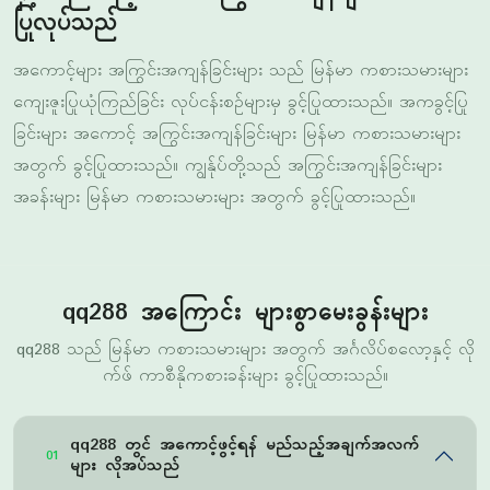
ကျေးဇူးပြုယုံကြည်ခြင်း လုပ်ငန်းစဉ်များမှ ခွင့်ပြုထားသည်။ အကခွင့်ပြု
ခြင်းများ အကောင့် အကြွင်းအကျန်ခြင်းများ မြန်မာ ကစားသမားများ
အတွက် ခွင့်ပြုထားသည်။ ကျွန်ုပ်တို့သည် အကြွင်းအကျန်ခြင်းများ
အခန်းများ မြန်မာ ကစားသမားများ အတွက် ခွင့်ပြုထားသည်။
qq288 အကြောင်း များစွာမေးခွန်းများ
qq288 သည် မြန်မာ ကစားသမားများ အတွက် အင်္ဂလိပ်စလော့နှင့် လို
က်ဖ် ကာစီနိုကစားခန်းများ ခွင့်ပြုထားသည်။
qq288 တွင် အကောင့်ဖွင့်ရန် မည်သည့်အချက်အလက်
01
များ လိုအပ်သည်
အီမေးလ်သို့မဟုတ် ဖုန်းနံပါတ်၊ အမည်နှင့် မွေးဖွားသည့်နေ့သည်
အကောင့်ဖွင့်ရန် လိုအပ်သည်။ ကိုယ်ထည်သက်သေခံချက်လည်း