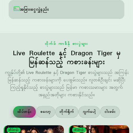
လိုက်ဖ် ကာစီနို စားပွဲများ
Live Roulette နှင့် Dragon Tiger မှ
မြန်ဆန်သည့် ကစားခန်းများ
ကျွန်ုပ်တို့၏ Live Roulette နှင့် Dragon Tiger စားပွဲများသည် အကြန်း
မြန်ဆန်သည့် ကစားခန်းများကို ပေးစွမ်းသည်။ လူတစ်ဦးချင်း မဆိုပြီး
ကြည့်ရှုနိုင်သည့် စားပွဲများသည် မြန်မာ ကစားသမားများ အတွက်
အရှည်အတိုများ ကစားနိုင်သည်။
ထိပ်တန်း
စလော့
တိုက်ရိုက်
ဂျက်ပေါ့
ငါးဖမ်း
ထိပ်တန်း
ထိပ်တန်း